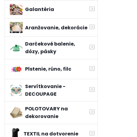
Galantéria
Aranžovanie, dekorácie
Darčekové balenie,
dózy, pásky
Plstenie, rúno, filc
Servítkovanie -
DECOUPAGE
POLOTOVARY na
dekorovanie
TEXTIL na dotvorenie