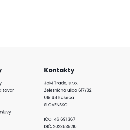
y
Kontakty
y
JaM Trade, s.r.o.
a tovar
Železničná ulica 617/32
018 64 Košeca
SLOVENSKO
mluvy
IČO: 46 691 367
DIČ: 2023539210