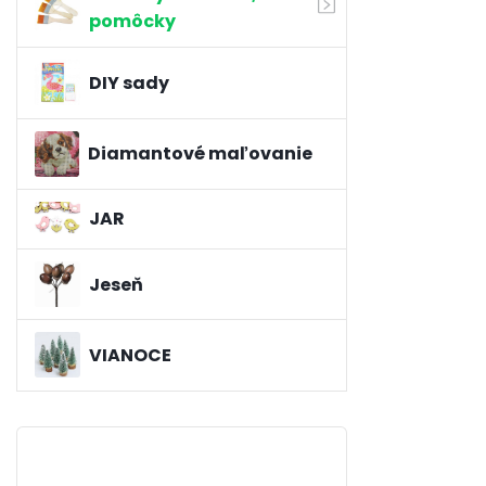
pomôcky
DIY sady
Diamantové maľovanie
JAR
Jeseň
VIANOCE