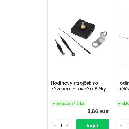
Hodinový strojček so
Hodin
závesom - rovné ručičky
ručič
skladom > 5 ks
skl
3,66 EUR
-
+
-