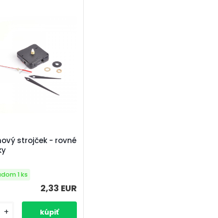
ový strojček - rovné
ky
adom 1 ks
2,33 EUR
+