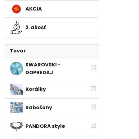
AKCIA
2. akosť
Tovar
SWAROVSKI -
DOPREDAJ
Korálky
Kabošony
PANDORA style