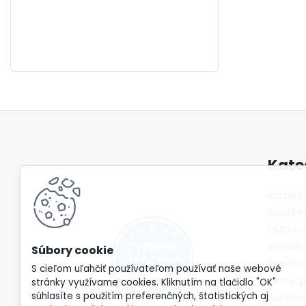
Kate
Korálky
Bižuté
FIMO a
Krištáľo
Servítk
S cieľom uľahčiť používateľom používať naše webové
Farby, 
stránky využívame cookies. Kliknutím na tlačidlo "OK"
súhlasíte s použitím preferenčných, štatistických aj
Šablón