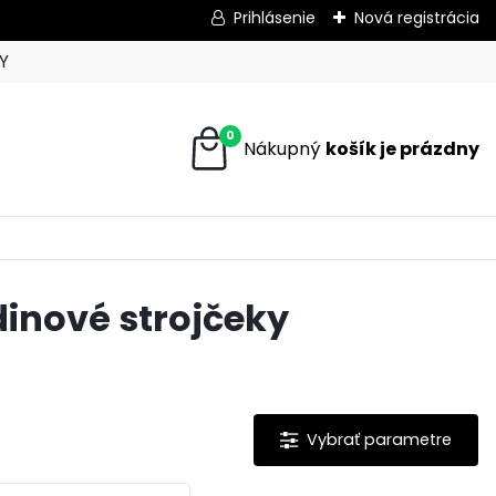
Prihlásenie
Nová registrácia
Y
0
inové strojčeky