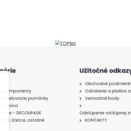
górie
Užitočné odkaz
Obchodné podmienk
rne komponenty
Odoslanie a platba z
 modelovacie pomôcky
Vernostné body
vá živica
ovanie - DECOUPAGE
Odstúpenie od kúpnej z
pasty, štetce, ostatné
KONTAKTY
y