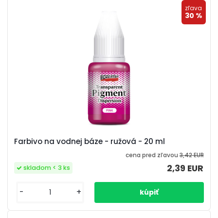
zľava
30 %
Farbivo na vodnej báze - ružová - 20 ml
cena pred zľavou
3,42 EUR
2,39 EUR
skladom < 3 ks
-
+