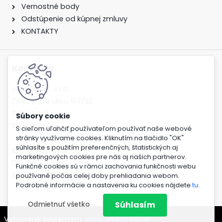
Vernostné body
Odstúpenie od kúpnej zmluvy
KONTAKTY
Kontakty
JaM Trade, s.r.o.
Železničná ulica 617/32
018 64 Košeca
SLOVENSKO
S cieľom uľahčiť používateľom používať naše webové
stránky využívame cookies. Kliknutím na tlačidlo "OK"
súhlasíte s použitím preferenčných, štatistických aj
IČO: 46 691 367
marketingových cookies pre nás aj našich partnerov.
DIČ: 2023539210
Funkčné cookies sú v rámci zachovania funkčnosti webu
IČ DPH: SK2023539210
používané počas celej doby prehliadania webom.
Podrobné informácie a nastavenia ku cookies nájdete
tu
.
Súhlasím
Odmietnuť všetko
Vytvorené systémom
www.webareal.sk