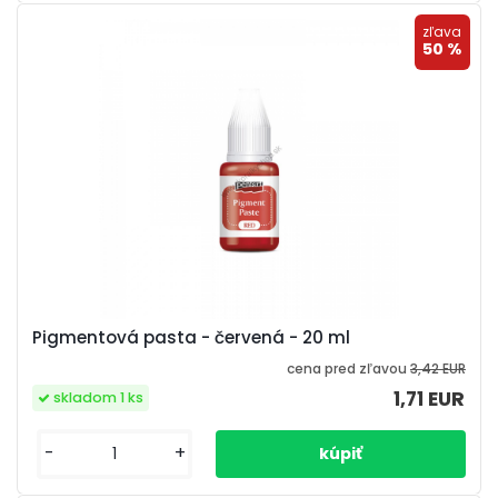
zľava
50 %
Pigmentová pasta - červená - 20 ml
cena pred zľavou
3,42 EUR
1,71 EUR
skladom 1 ks
-
+