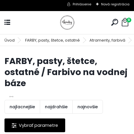
Prihlásenie
Nová registrácia
0
Úvod
FARBY, pasty, štetce, ostatné
Atramenty, farbivá
FARBY, pasty, štetce,
ostatné / Farbivo na vodnej
báze
najlacnejšie
najdrahšie
najnovšie