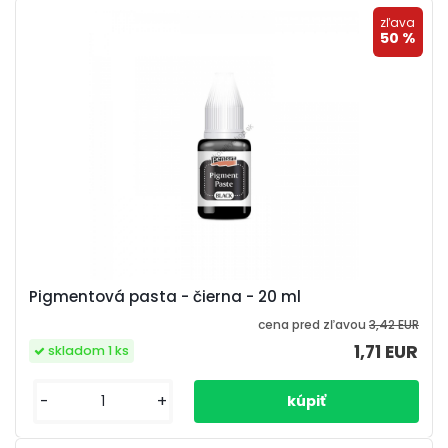
zľava
50 %
Pigmentová pasta - čierna - 20 ml
cena pred zľavou
3,42 EUR
1,71 EUR
skladom 1 ks
-
+