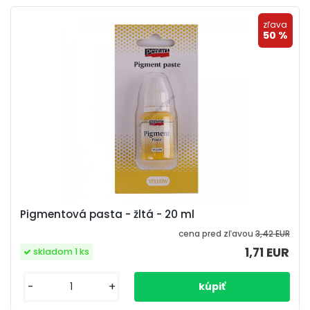
zľava
50 %
Pigmentová pasta - žltá - 20 ml
cena pred zľavou
3,42 EUR
1,71 EUR
skladom 1 ks
-
+