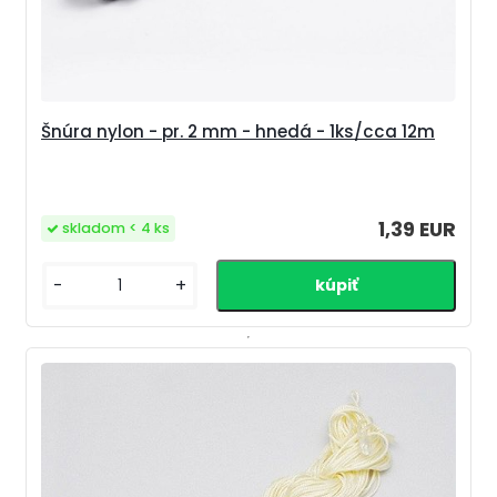
Šnúra nylon - pr. 2 mm - hnedá - 1ks/cca 12m
1,39 EUR
skladom < 4 ks
-
+