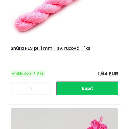
Šnúra PES pr. 1 mm - sv. ružová - 1ks
1,64 EUR
skladom < 3 ks
-
+