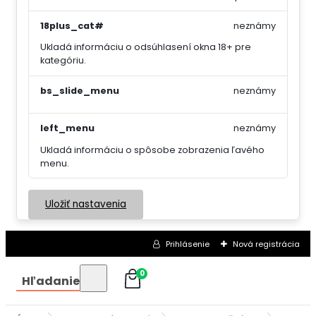
18plus_cat#
neznámy
Ukladá informáciu o odsúhlasení okna 18+ pre
kategóriu.
bs_slide_menu
neznámy
left_menu
neznámy
Ukladá informáciu o spôsobe zobrazenia ľavého
menu.
Uložiť nastavenia
Prihlásenie
Nová registrácia
0
Hľadanie