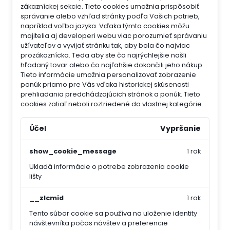
zákazníckej sekcie.
Tieto cookies umožnia prispôsobiť
správanie alebo vzhľad stránky podľa Vašich potrieb,
napríklad voľba jazyka.
Vďaka týmto cookies môžu
majitelia aj developeri webu viac porozumieť správaniu
užívateľov a vyvijať stránku tak, aby bola čo najviac
prozákaznícka. Teda aby ste čo najrýchlejšie našli
hľadaný tovar alebo čo najľahšie dokončili jeho nákup.
Tieto informácie umožnia personalizovať zobrazenie
ponúk priamo pre Vás vďaka historickej skúsenosti
prehliadania predchádzajúcich stránok a ponúk.
Tieto
cookies zatiaľ neboli roztriedené do vlastnej kategórie.
Účel
Vypršanie
show_cookie_message
1 rok
Ukladá informácie o potrebe zobrazenia cookie
lišty
__zlcmid
1 rok
Tento súbor cookie sa používa na uloženie identity
návštevníka počas návštev a preferencie