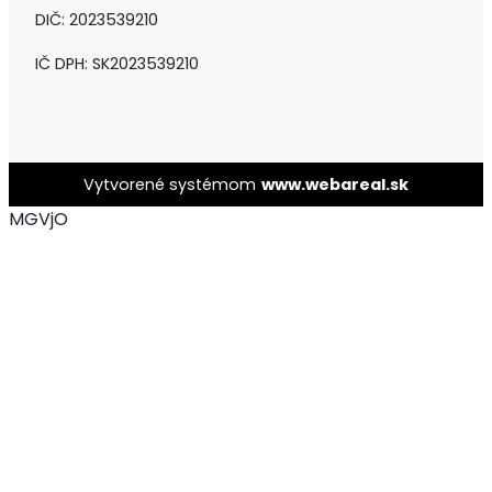
DIČ: 2023539210
IČ DPH: SK2023539210
Vytvorené systémom
www.webareal.sk
MGVjO