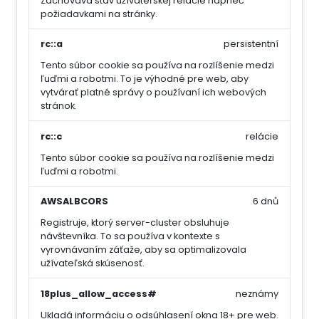
Zachováva stav užívateľskej relácie naprieč
požiadavkami na stránky.
rc::a
persistentní
Tento súbor cookie sa používa na rozlíšenie medzi
ľuďmi a robotmi. To je výhodné pre web, aby
vytvárať platné správy o používaní ich webových
stránok.
rc::c
relácie
Tento súbor cookie sa používa na rozlíšenie medzi
ľuďmi a robotmi.
AWSALBCORS
6 dnů
Registruje, ktorý server-cluster obsluhuje
návštevníka. To sa používa v kontexte s
vyrovnávaním záťaže, aby sa optimalizovala
užívateľská skúsenosť.
18plus_allow_access#
neznámy
Ukladá informáciu o odsúhlasení okna 18+ pre web.