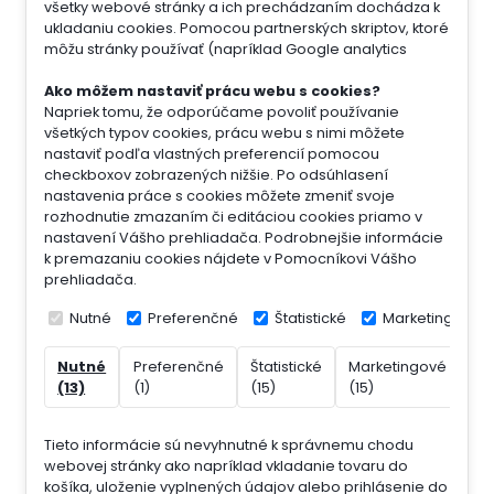
všetky webové stránky a ich prechádzaním dochádza k
ukladaniu cookies. Pomocou partnerských skriptov, ktoré
môžu stránky používať (napríklad Google analytics
Ako môžem nastaviť prácu webu s cookies?
Napriek tomu, že odporúčame povoliť používanie
všetkých typov cookies, prácu webu s nimi môžete
nastaviť podľa vlastných preferencií pomocou
checkboxov zobrazených nižšie. Po odsúhlasení
nastavenia práce s cookies môžete zmeniť svoje
rozhodnutie zmazaním či editáciou cookies priamo v
nastavení Vášho prehliadača. Podrobnejšie informácie
k premazaniu cookies nájdete v Pomocníkovi Vášho
prehliadača.
Nutné
Preferenčné
Štatistické
Marketingové
Nutné
Preferenčné
Štatistické
Marketingové
Ne
(13)
(1)
(15)
(15)
(7)
Tieto informácie sú nevyhnutné k správnemu chodu
webovej stránky ako napríklad vkladanie tovaru do
košíka, uloženie vyplnených údajov alebo prihlásenie do