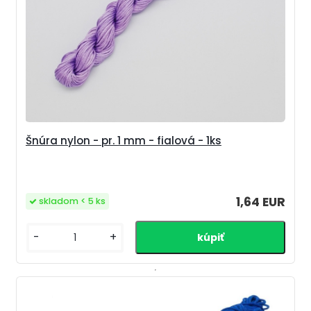
Šnúra nylon - pr. 1 mm - fialová - 1ks
1,64 EUR
skladom < 5 ks
-
+