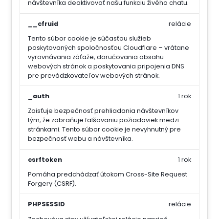
návštevníka deaktivovať našu funkciu živého chatu.
__cfruid
relácie
Tento súbor cookie je súčasťou služieb
poskytovaných spoločnosťou Cloudflare – vrátane
vyrovnávania záťaže, doručovania obsahu
webových stránok a poskytovania pripojenia DNS
pre prevádzkovateľov webových stránok.
_auth
1 rok
Zaisťuje bezpečnosť prehliadania návštevníkov
tým, že zabraňuje falšovaniu požiadaviek medzi
stránkami. Tento súbor cookie je nevyhnutný pre
bezpečnosť webu a návštevníka.
csrftoken
1 rok
Pomáha predchádzať útokom Cross-Site Request
Forgery (CSRF).
PHPSESSID
relácie